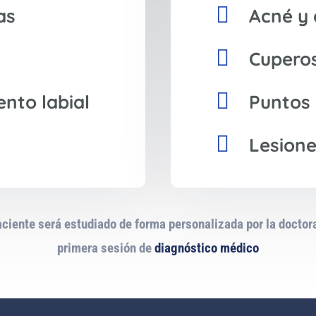

as
Acné y 

Cuperos

nto labial
Puntos

Lesion
ciente será estudiado de forma personalizada por la doctor
primera sesión de
diagnóstico médico