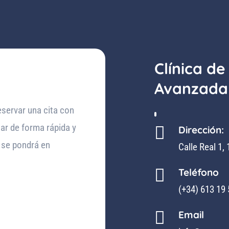
Clínica de
Avanzada
eservar una cita con
ar de forma rápida y

Dirección:
 se pondrá en
Calle Real 1,

Teléfono
(+34) 613 19 

Email