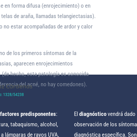
se en forma difusa (enrojecimiento) o en
 telas de araña, llamadas telangiectasias).
 o no estar acompañadas de ardor y calor
no de los primeros síntomas de la
asias, aparecen enrojecimientos
s (de hecho, esta patología es conocida
ferencia del acné, no hay comedones).
uz Cárdenas
o: 1328/54238
factores predisponentes
:
El
diagnóstico
vendrá dado p
ura, tabaquismo, alcohol,
observación de los síntoma
o a lámparas de rayos UVA,
diagnóstica específica. Son