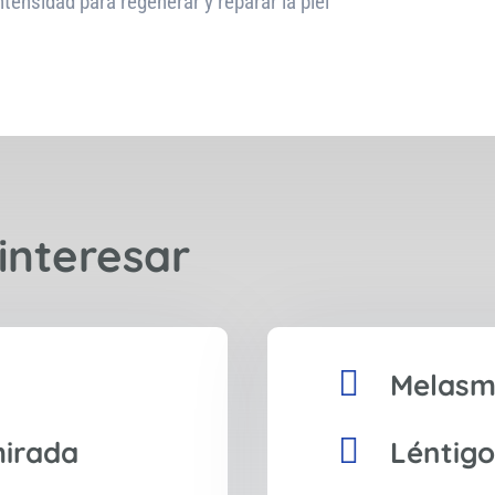
tensidad para regenerar y reparar la piel
interesar

Melasm

mirada
Léntigo