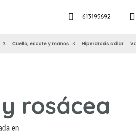


613195692
Cuello, escote y manos
Hiperdroxis axilar
Va
 y rosácea
ada en