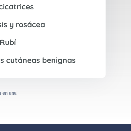
cicatrices
is y rosácea
 Rubí
es cutáneas benignas
a en una