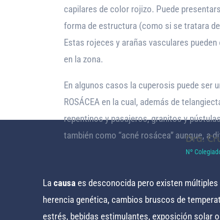
capilares de color rojizo. Puede presentar
forma de estructura (como si se tratara de
Estas rojeces y arañas vasculares pueden
en la zona.
En algunos casos la cuperosis puede ser u
ROSÁCEA en la cual, además de telangiect
repentinos y pasajeros, granitos y pústula
también como “acné rosácea” aunque, a di
Dra. Cr
Nº Colegiad
La
causa
es desconocida pero existen múltiples
herencia genética, cambios bruscos de temperat
estrés, bebidas estimulantes, exposición solar 