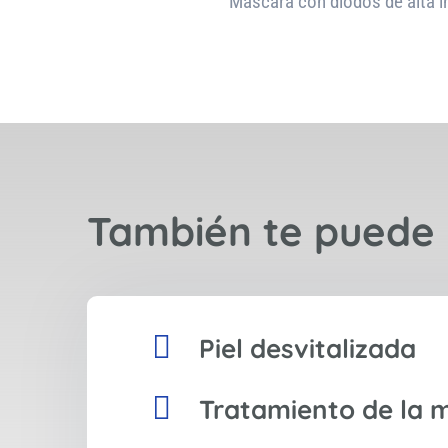
Máscara con diodos de alta in
También te puede 

Piel desvitalizada

Tratamiento de la 